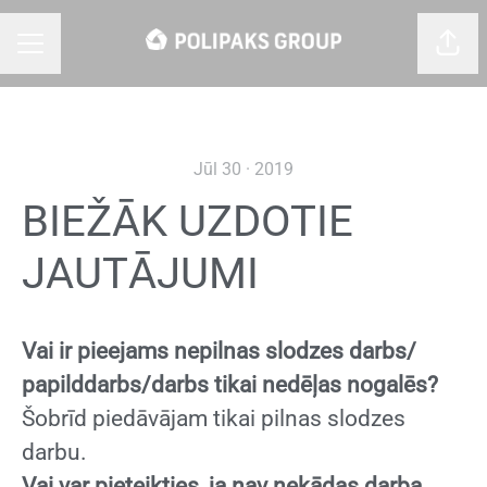
Dalīt
KARJERAS IZVĒLNE
Jūl 30 · 2019
BIEŽĀK UZDOTIE
JAUTĀJUMI
Vai ir pieejams nepilnas slodzes darbs/
papilddarbs/darbs tikai nedēļas nogalēs?
Šobrīd piedāvājam tikai pilnas slodzes
darbu.
Vai var pieteikties, ja nav nekādas darba