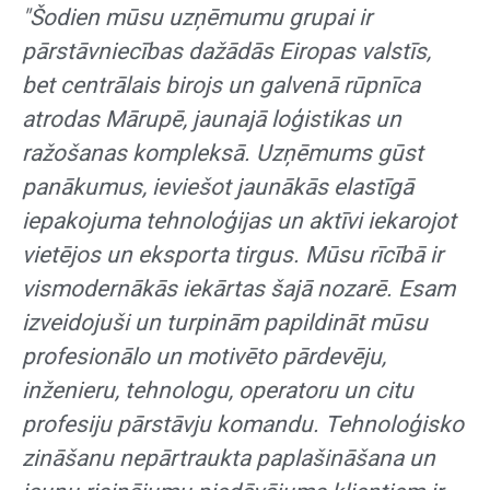
"
Šodien mūsu uzņēmumu grupai ir
pārstāvniecības dažādās Eiropas valstīs,
bet centrālais birojs un galvenā rūpnīca
atrodas Mārupē, jaunajā loģistikas un
ražošanas kompleksā. Uzņēmums gūst
panākumus, ieviešot jaunākās elastīgā
iepakojuma tehnoloģijas un aktīvi iekarojot
vietējos un eksporta tirgus. Mūsu rīcībā ir
vismodernākās iekārtas šajā nozarē. Esam
izveidojuši un turpinām papildināt mūsu
profesionālo un motivēto pārdevēju,
inženieru, tehnologu, operatoru un citu
profesiju pārstāvju komandu. Tehnoloģisko
zināšanu nepārtraukta paplašināšana un