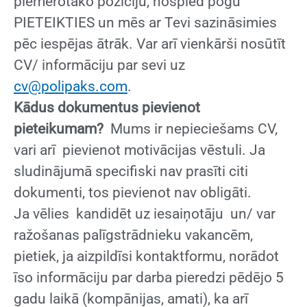
piemērotāko pozīciju, nospied pogu
PIETEIKTIES un mēs ar Tevi sazināsimies
pēc iespējas ātrāk. Var arī vienkārši nosūtīt
CV/ informāciju par sevi uz
cv@polipaks.com
.
Kādus dokumentus pievienot
pieteikumam?
Mums ir nepieciešams
CV,
vari arī pievienot motivācijas vēstuli. Ja
sludinājumā specifiski nav prasīti citi
dokumenti, tos pievienot nav obligāti.
Ja vēlies kandidēt uz iesaiņotāju un/ var
ražošanas palīgstrādnieku vakancēm,
pietiek, ja aizpildīsi kontaktformu, norādot
īso informāciju par darba pieredzi pēdējo 5
gadu laikā (kompānijas, amati), ka arī