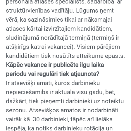
personāla atlases speciālists, sadarbībā ar
struktūrvienības vadītāju. Lūgums ņemt
vērā, ka sazināsimies tikai ar nākamajai
atlases kārtai izvirzītajiem kandidātiem,
sludinājumā norādītajā termiņā (termiņš ir
atšķirīgs katrai vakancei). Visiem pārējiem
kandidātiem tiek nosūtīts atteikuma epasts.
Kāpēc vakance ir publicēta ilgu laika
periodu vai regulāri tiek atjaunota?
Ir atsevišķi amati, kuros darbinieku
nepieciešamība ir aktuāla visu gadu, bet,
dažkārt, tiek pieņemti darbinieki uz noteiktu
sezonu. Atsevišķos amatos ir nodarbināti
vairāk kā 30 darbinieki, tāpēc arī lielāka
iespēja, ka notiks darbinieku rotācija un