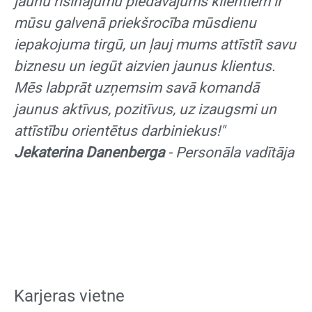
jaunu risinājumu piedāvājums klientiem ir
mūsu galvenā priekšrocība mūsdienu
iepakojuma tirgū, un ļauj mums attīstīt savu
biznesu un iegūt aizvien jaunus klientus.
Mēs labprāt uzņemsim savā komandā
jaunus aktīvus, pozitīvus, uz izaugsmi un
attīstību orientētus darbiniekus!"
Jekaterina Danenberga
-
Personāla vadītāja
Karjeras vietne